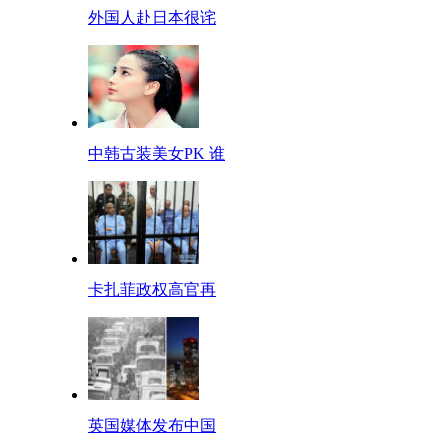
外国人赴日本很诧
中韩古装美女PK 谁
卡扎菲政权高官再
英国媒体发布中国