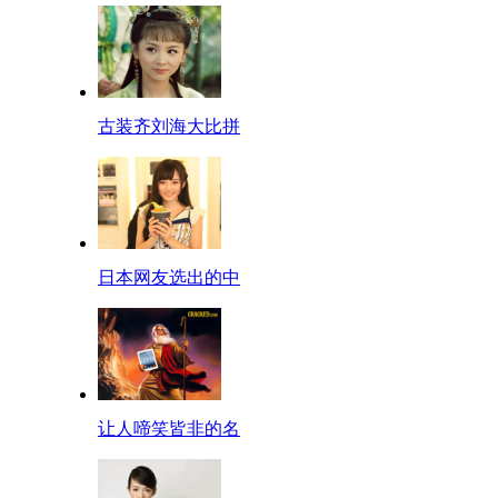
古装齐刘海大比拼
日本网友选出的中
让人啼笑皆非的名