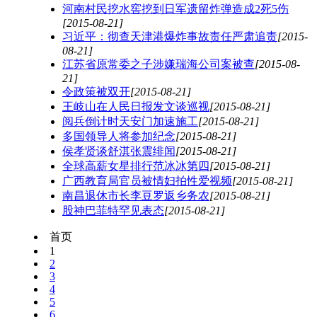
河南村民挖水窖挖到日军遗留炸弹造成2死5伤
[2015-08-21]
习近平：彻查天津港爆炸事故责任严肃追责
[2015-
08-21]
江苏省原常委之子涉嫌瑞海公司案被查
[2015-08-
21]
令政策被双开
[2015-08-21]
王岐山在人民日报发文谈巡视
[2015-08-21]
阅兵倒计时天安门加速施工
[2015-08-21]
多国领导人将参加纪念
[2015-08-21]
侯孝贤谈舒淇张震绯闻
[2015-08-21]
全球高薪女星排行范冰冰第四
[2015-08-21]
广西教育局官员被情妇拍性爱视频
[2015-08-21]
南昌退休市长李豆罗返乡务农
[2015-08-21]
股神巴菲特罕见表态
[2015-08-21]
首页
1
2
3
4
5
6