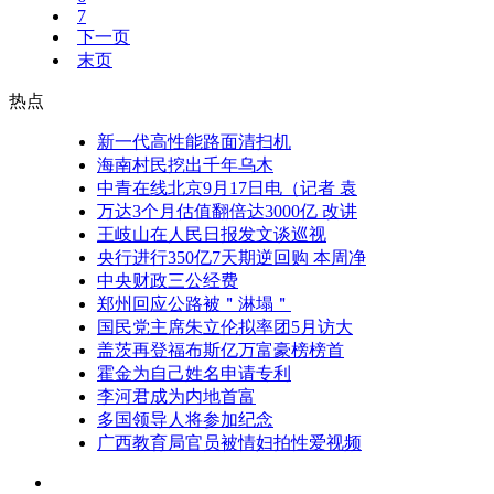
7
下一页
末页
热点
新一代高性能路面清扫机
海南村民挖出千年乌木
中青在线北京9月17日电（记者 袁
万达3个月估值翻倍达3000亿 改讲
王岐山在人民日报发文谈巡视
央行进行350亿7天期逆回购 本周净
中央财政三公经费
郑州回应公路被＂淋塌＂
国民党主席朱立伦拟率团5月访大
盖茨再登福布斯亿万富豪榜榜首
霍金为自己姓名申请专利
李河君成为内地首富
多国领导人将参加纪念
广西教育局官员被情妇拍性爱视频