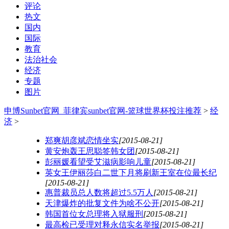
评论
热文
国内
国际
教育
法治社会
经济
专题
图片
申博Sunbet官网_菲律宾sunbet官网-篮球世界杯投注推荐
>
经
济
>
郑爽胡彦斌恋情坐实
[2015-08-21]
黄安炮轰王思聪签韩女团
[2015-08-21]
彭丽媛看望受艾滋病影响儿童
[2015-08-21]
英女王伊丽莎白二世下月将刷新王室在位最长纪
[2015-08-21]
惠普裁员总人数将超过5.5万人
[2015-08-21]
天津爆炸的批复文件为啥不公开
[2015-08-21]
韩国首位女总理将入狱服刑
[2015-08-21]
最高检已受理对释永信实名举报
[2015-08-21]