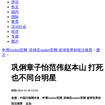
评论
热文
国内
国际
教育
法治社会
经济
专题
图片
申博Sunbet官网_菲律宾sunbet官网-篮球世界杯投注推荐
>
图
片
>
巩俐章子怡范伟赵本山 打死
也不同台明星
时间:2014-11-20 13:10
来源：
中国日报网
作者：申博Sunbet官网_菲律宾sunbet官网-篮球世界杯
投注推荐
点击: