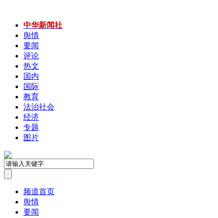
中华新闻社
舆情
要闻
评论
热文
国内
国际
教育
法治社会
经济
专题
图片
频道首页
舆情
要闻