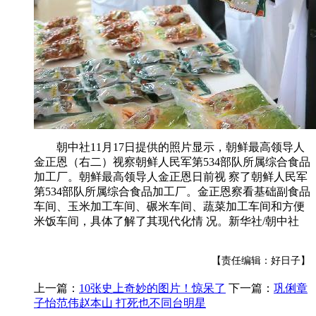
朝中社11月17日提供的照片显示，朝鲜最高领导人
金正恩（右二）视察朝鲜人民军第534部队所属综合食品
加工厂。朝鲜最高领导人金正恩日前视 察了朝鲜人民军
第534部队所属综合食品加工厂。金正恩察看基础副食品
车间、玉米加工车间、碾米车间、蔬菜加工车间和方便
米饭车间，具体了解了其现代化情 况。新华社/朝中社
【责任编辑：好日子】
上一篇：
10张史上奇妙的图片！惊呆了
下一篇：
巩俐章
子怡范伟赵本山 打死也不同台明星