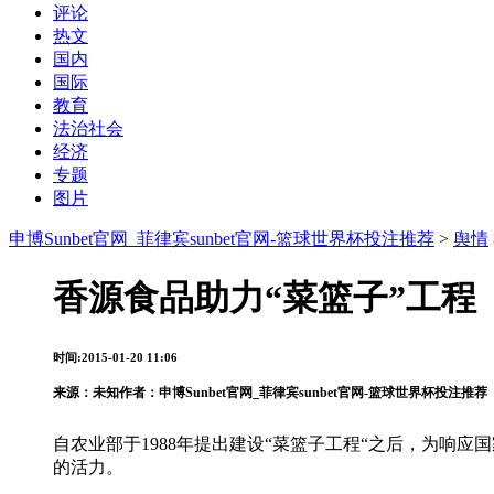
评论
热文
国内
国际
教育
法治社会
经济
专题
图片
申博Sunbet官网_菲律宾sunbet官网-篮球世界杯投注推荐
>
舆情
香源食品助力“菜篮子”工程
时间:2015-01-20 11:06
来源：
未知
作者：申博Sunbet官网_菲律宾sunbet官网-篮球世界杯投注推荐
自农业部于1988年提出建设“菜篮子工程“之后，为响
的活力。