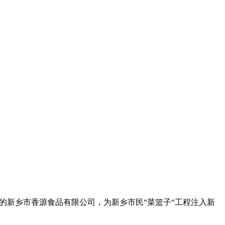
心的新乡市香源食品有限公司，为新乡市民“菜篮子“工程注入新