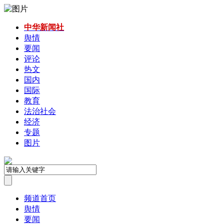
中华新闻社
舆情
要闻
评论
热文
国内
国际
教育
法治社会
经济
专题
图片
频道首页
舆情
要闻