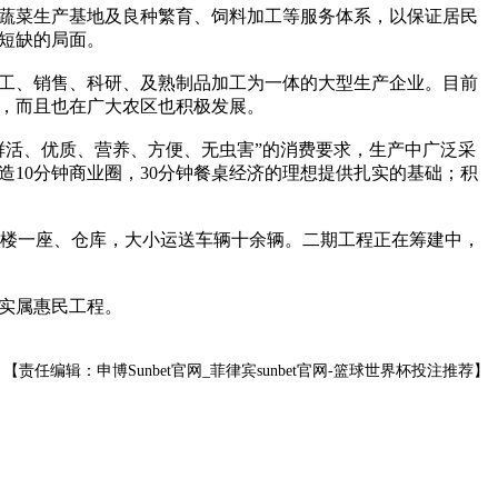
和蔬菜生产基地及良种繁育、饲料加工等服务体系，以保证居民
短缺的局面。
加工、销售、科研、及熟制品加工为一体的大型生产企业。目前
”，而且也在广大农区也积极发展。
鲜活、优质、营养、方便、无虫害”的消费要求，生产中广泛采
10分钟商业圈，30分钟餐桌经济的理想提供扎实的基础；积
公楼一座、仓库，大小运送车辆十余辆。二期工程正在筹建中，
，实属惠民工程。
【责任编辑：申博Sunbet官网_菲律宾sunbet官网-篮球世界杯投注推荐】