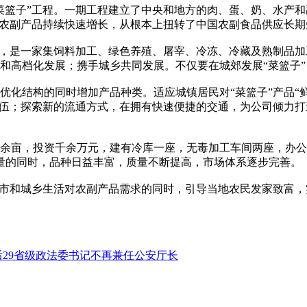
菜篮子”工程。一期工程建立了中央和地方的肉、蛋、奶、水产
，农副产品持续快速增长，从根本上扭转了中国农副食品供应长期
系，是一家集饲料加工、绿色养殖、屠宰、冷冻、冷藏及熟制品
和高档化发展；携手城乡共同发展。不仅要在城郊发展“菜篮子
优化结构的同时增加产品种类。适应城镇居民对“菜篮子”产品“
队伍；探索新的流通方式，在拥有快速便捷的交通，为公司倾力打造
5余亩，投资千余万元，建有冷库一座，无毒加工车间两座，办
产量的同时，品种日益丰富，质量不断提高，市场体系逐步完善。
乡市和城乡生活对农副产品需求的同时，引导当地农民发家致富
后29省级政法委书记不再兼任公安厅长