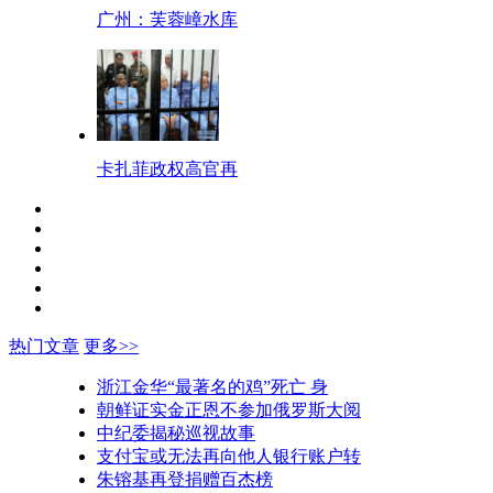
广州：芙蓉嶂水库
卡扎菲政权高官再
热门文章
更多>>
浙江金华“最著名的鸡”死亡 身
朝鲜证实金正恩不参加俄罗斯大阅
中纪委揭秘巡视故事
支付宝或无法再向他人银行账户转
朱镕基再登捐赠百杰榜