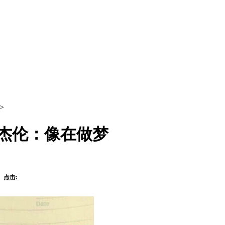
>
周杰伦：像在做梦
点击: