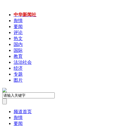
中华新闻社
舆情
要闻
评论
热文
国内
国际
教育
法治社会
经济
专题
图片
频道首页
舆情
要闻