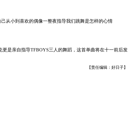
道自己从小到喜欢的偶像一整夜指导我们跳舞是怎样的心情
伦更是亲自指导TFBOYS三人的舞蹈，这首单曲将在十一前后发
【责任编辑：好日子】