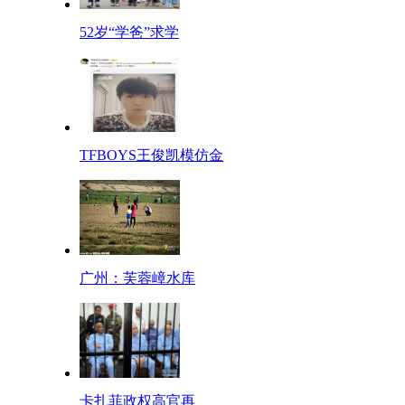
52岁“学爸”求学
TFBOYS王俊凯模仿金
广州：芙蓉嶂水库
卡扎菲政权高官再