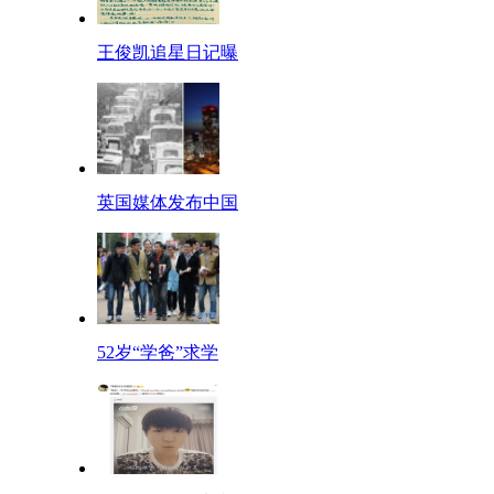
王俊凯追星日记曝
英国媒体发布中国
52岁“学爸”求学