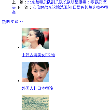
上一篇：
北京禁毒总队副总队长谈明星吸毒：零容忍 坚
决
下一篇：
安倍解散众议院洗丑闻 日媒称其胜选概率很
高
热图
更多>>
中韩古装美女PK 谁
外国人赴日本很诧