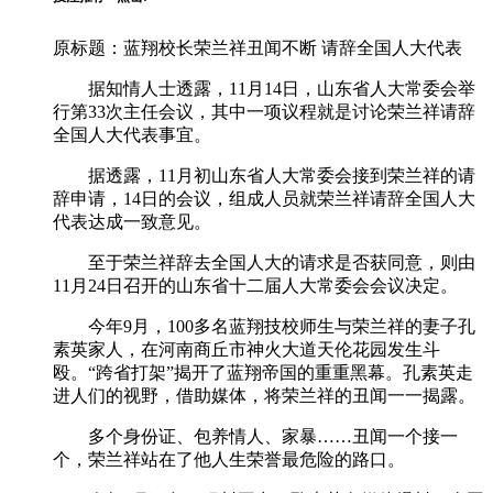
原标题：蓝翔校长荣兰祥丑闻不断 请辞全国人大代表
据知情人士透露，11月14日，山东省人大常委会举
行第33次主任会议，其中一项议程就是讨论荣兰祥请辞
全国人大代表事宜。
据透露，11月初山东省人大常委会接到荣兰祥的请
辞申请，14日的会议，组成人员就荣兰祥请辞全国人大
代表达成一致意见。
至于荣兰祥辞去全国人大的请求是否获同意，则由
11月24日召开的山东省十二届人大常委会会议决定。
今年9月，100多名蓝翔技校师生与荣兰祥的妻子孔
素英家人，在河南商丘市神火大道天伦花园发生斗
殴。“跨省打架”揭开了蓝翔帝国的重重黑幕。孔素英走
进人们的视野，借助媒体，将荣兰祥的丑闻一一揭露。
多个身份证、包养情人、家暴……丑闻一个接一
个，荣兰祥站在了他人生荣誉最危险的路口。