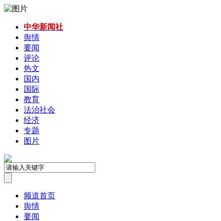
中华新闻社
舆情
要闻
评论
热文
国内
国际
教育
法治社会
经济
专题
图片
频道首页
舆情
要闻