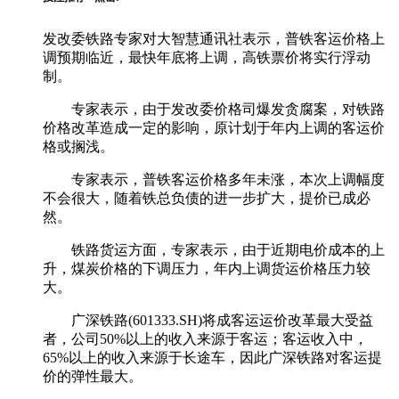
发改委铁路专家对大智慧通讯社表示，普铁客运价格上
调预期临近，最快年底将上调，高铁票价将实行浮动
制。
专家表示，由于发改委价格司爆发贪腐案，对铁路
价格改革造成一定的影响，原计划于年内上调的客运价
格或搁浅。
专家表示，普铁客运价格多年未涨，本次上调幅度
不会很大，随着铁总负债的进一步扩大，提价已成必
然。
铁路货运方面，专家表示，由于近期电价成本的上
升，煤炭价格的下调压力，年内上调货运价格压力较
大。
广深铁路(601333.SH)将成客运运价改革最大受益
者，公司50%以上的收入来源于客运；客运收入中，
65%以上的收入来源于长途车，因此广深铁路对客运提
价的弹性最大。