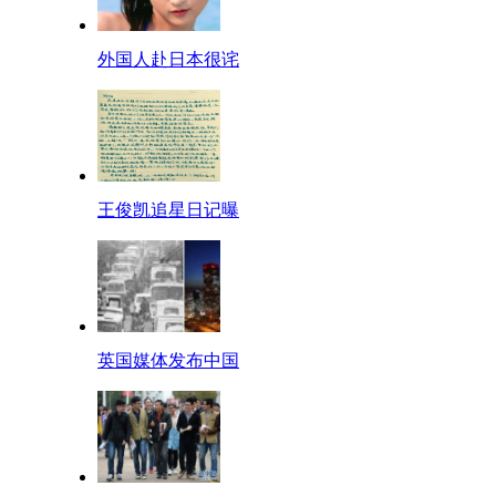
外国人赴日本很诧
王俊凯追星日记曝
英国媒体发布中国