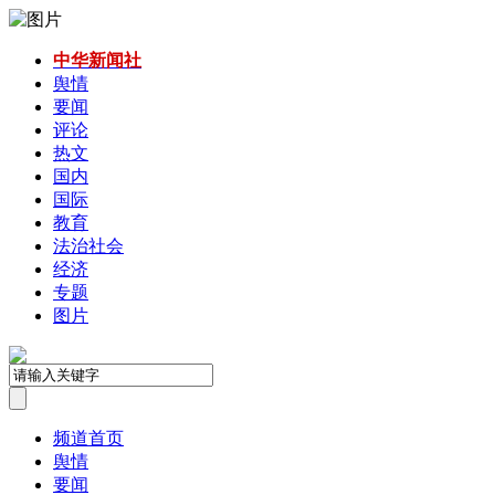
中华新闻社
舆情
要闻
评论
热文
国内
国际
教育
法治社会
经济
专题
图片
频道首页
舆情
要闻