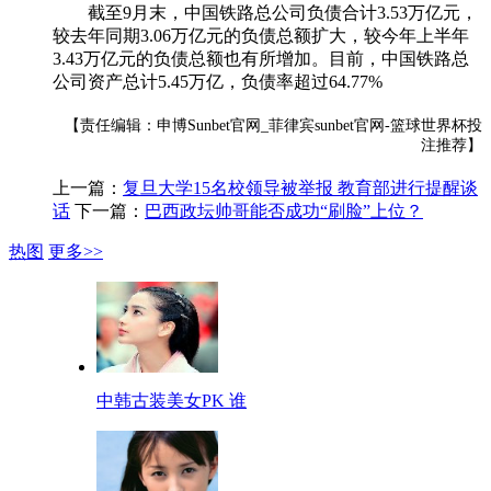
截至9月末，中国铁路总公司负债合计3.53万亿元，
较去年同期3.06万亿元的负债总额扩大，较今年上半年
3.43万亿元的负债总额也有所增加。目前，中国铁路总
公司资产总计5.45万亿，负债率超过64.77%
【责任编辑：申博Sunbet官网_菲律宾sunbet官网-篮球世界杯投
注推荐】
上一篇：
复旦大学15名校领导被举报 教育部进行提醒谈
话
下一篇：
巴西政坛帅哥能否成功“刷脸”上位？
热图
更多>>
中韩古装美女PK 谁