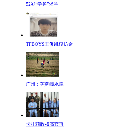
52岁“学爸”求学
TFBOYS王俊凯模仿金
广州：芙蓉嶂水库
卡扎菲政权高官再