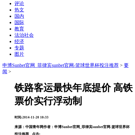
评论
热文
国内
国际
教育
法治社会
经济
专题
图片
申博Sunbet官网_菲律宾sunbet官网-篮球世界杯投注推荐
>
要
闻
>
铁路客运最快年底提价 高铁
票价实行浮动制
时间:2014-11-20 10:33
来源：
中国青年网
作者：申博Sunbet官网_菲律宾sunbet官网-篮球世界杯
投注推荐
点击: