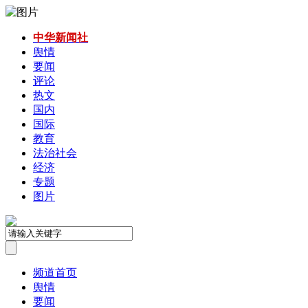
中华新闻社
舆情
要闻
评论
热文
国内
国际
教育
法治社会
经济
专题
图片
频道首页
舆情
要闻