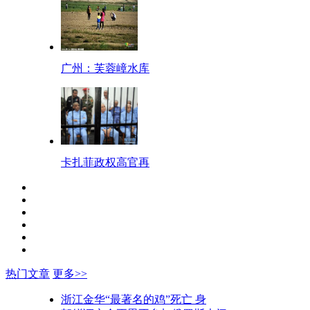
广州：芙蓉嶂水库
卡扎菲政权高官再
热门文章
更多>>
浙江金华“最著名的鸡”死亡 身