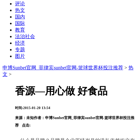
评论
热文
国内
国际
教育
法治社会
经济
专题
图片
申博Sunbet官网_菲律宾sunbet官网-篮球世界杯投注推荐
>
热
文
>
香源—用心做 好食品
时间:2015-01-20 13:54
来源：
未知
作者：申博Sunbet官网_菲律宾sunbet官网-篮球世界杯投注推
荐
点击: