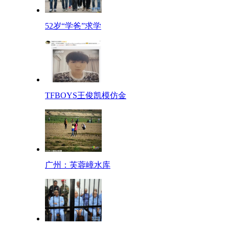
52岁“学爸”求学
TFBOYS王俊凯模仿金
广州：芙蓉嶂水库