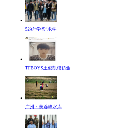
52岁“学爸”求学
TFBOYS王俊凯模仿金
广州：芙蓉嶂水库