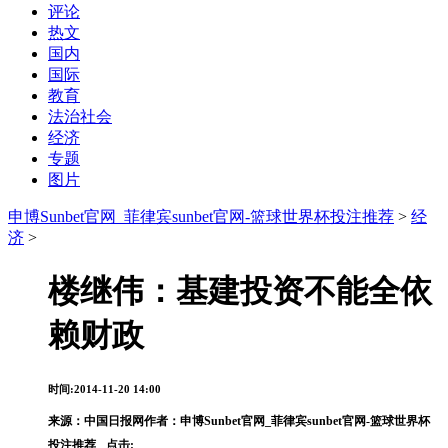
评论
热文
国内
国际
教育
法治社会
经济
专题
图片
申博Sunbet官网_菲律宾sunbet官网-篮球世界杯投注推荐
>
经
济
>
楼继伟：基建投资不能全依
赖财政
时间:2014-11-20 14:00
来源：
中国日报网
作者：申博Sunbet官网_菲律宾sunbet官网-篮球世界杯
投注推荐
点击: