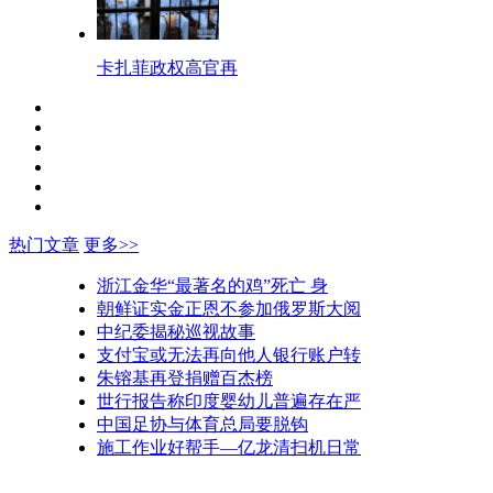
卡扎菲政权高官再
热门文章
更多>>
浙江金华“最著名的鸡”死亡 身
朝鲜证实金正恩不参加俄罗斯大阅
中纪委揭秘巡视故事
支付宝或无法再向他人银行账户转
朱镕基再登捐赠百杰榜
世行报告称印度婴幼儿普遍存在严
中国足协与体育总局要脱钩
施工作业好帮手—亿龙清扫机日常