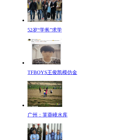
52岁“学爸”求学
TFBOYS王俊凯模仿金
广州：芙蓉嶂水库