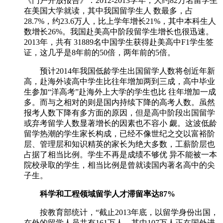
《门户开放报告》：2012-2013学年，大约82万名留学生
在美国大学就读，其中我国留学生人 数最多，占
28.7%，约23.6万人，比上学年增长21%，其中本科生人
数增长26%。我国赴美高中阶段留学生增长也很迅速。
2013年，共有 31889名中国学生获得赴美高中F1学生签
证，这几乎是8年前的50倍，两年前的5倍。
预计2014年我国低龄学生出国留学人数将创近年新
高，赴海外读高中学生比往年增加两到三成，高中毕业
生参加“洋高考”赴海外上大学的学生也比 往年增加一成
多。而与之相对的则是国内持续下降的高考人数。虽然
报考人数下降有多方面的原因，但是高中阶段出国留学
或弃考留学人数显著增长的因素也不容小 觑。这波低龄
留学热潮的学生家长构成，已经不像世纪之交以富裕阶
层、管理层和知识精英的家长为绝大多数，工薪阶层也
占据了相当比例。学生不再是成绩不够优 异不能被一本
院校录取的学生，相当比例是曾就读国内著名高中的尖
子生。
科学和工程领域留学人才滞留率达87%
按教育部统计，“截止2013年底，以留学身份出国，
在外的留学人员共有161万人，其中107万人正在国外进