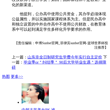
化的新渠道。
他提到，公办高中使用公共资金，其办学必须体现
公益属性，并以实施国家课程体系为主。但是民办高中
和独立设置的中外合作高中不使用公共财政，在教育体
系中可以起到满足学生多样化升学要求的作用。
【责任编辑：申博Sunbet官网_菲律宾sunbet官网-篮球世界杯投
注推荐】
上一篇：
山东非全日制研究生学费今年实行自主定价
下
一篇：
毕业季or＂纠结季＂ 90后大学毕业生遇＂选择障
碍
热图
更多>>
中韩古装美女PK 谁