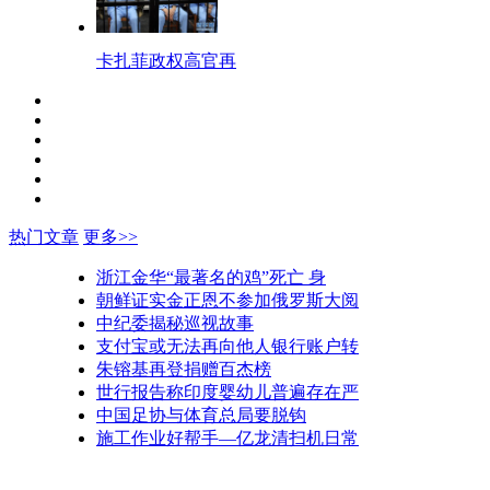
卡扎菲政权高官再
热门文章
更多>>
浙江金华“最著名的鸡”死亡 身
朝鲜证实金正恩不参加俄罗斯大阅
中纪委揭秘巡视故事
支付宝或无法再向他人银行账户转
朱镕基再登捐赠百杰榜
世行报告称印度婴幼儿普遍存在严
中国足协与体育总局要脱钩
施工作业好帮手—亿龙清扫机日常