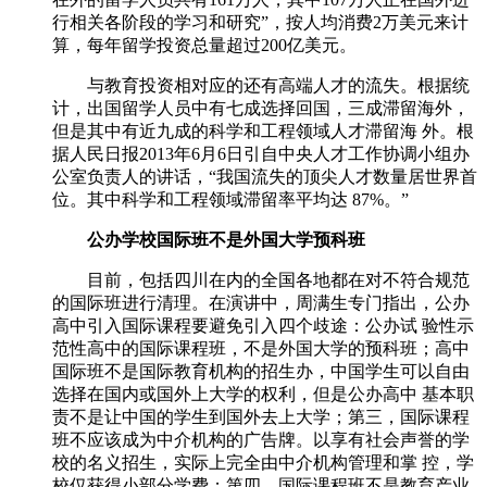
行相关各阶段的学习和研究”，按人均消费2万美元来计
算，每年留学投资总量超过200亿美元。
与教育投资相对应的还有高端人才的流失。根据统
计，出国留学人员中有七成选择回国，三成滞留海外，
但是其中有近九成的科学和工程领域人才滞留海 外。根
据人民日报2013年6月6日引自中央人才工作协调小组办
公室负责人的讲话，“我国流失的顶尖人才数量居世界首
位。其中科学和工程领域滞留率平均达 87%。”
公办学校国际班不是外国大学预科班
目前，包括四川在内的全国各地都在对不符合规范
的国际班进行清理。在演讲中，周满生专门指出，公办
高中引入国际课程要避免引入四个歧途：公办试 验性示
范性高中的国际课程班，不是外国大学的预科班；高中
国际班不是国际教育机构的招生办，中国学生可以自由
选择在国内或国外上大学的权利，但是公办高中 基本职
责不是让中国的学生到国外去上大学；第三，国际课程
班不应该成为中介机构的广告牌。以享有社会声誉的学
校的名义招生，实际上完全由中介机构管理和掌 控，学
校仅获得小部分学费；第四，国际课程班不是教育产业