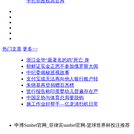
卡扎菲政权高官再
热门文章
更多>>
浙江金华“最著名的鸡”死亡 身
朝鲜证实金正恩不参加俄罗斯大阅
中纪委揭秘巡视故事
支付宝或无法再向他人银行账户转
朱镕基再登捐赠百杰榜
世行报告称印度婴幼儿普遍存在严
中国足协与体育总局要脱钩
施工作业好帮手—亿龙清扫机日常
申博Sunbet官网_菲律宾sunbet官网-篮球世界杯投注推荐