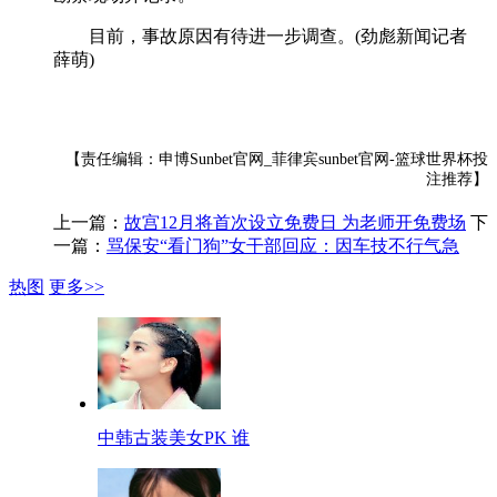
目前，事故原因有待进一步调查。(劲彪新闻记者
薛萌)
【责任编辑：申博Sunbet官网_菲律宾sunbet官网-篮球世界杯投
注推荐】
上一篇：
故宫12月将首次设立免费日 为老师开免费场
下
一篇：
骂保安“看门狗”女干部回应：因车技不行气急
热图
更多>>
中韩古装美女PK 谁