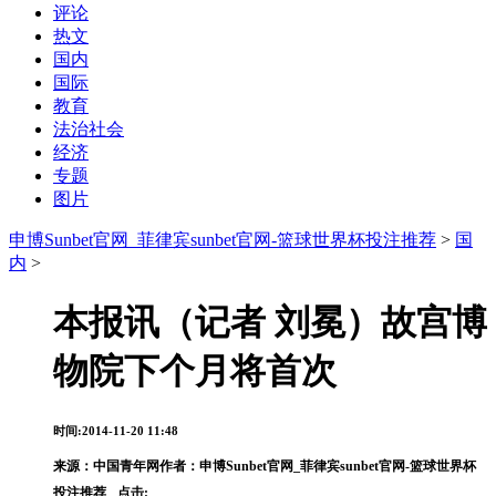
评论
热文
国内
国际
教育
法治社会
经济
专题
图片
申博Sunbet官网_菲律宾sunbet官网-篮球世界杯投注推荐
>
国
内
>
本报讯（记者 刘冕）故宫博
物院下个月将首次
时间:2014-11-20 11:48
来源：
中国青年网
作者：申博Sunbet官网_菲律宾sunbet官网-篮球世界杯
投注推荐
点击: