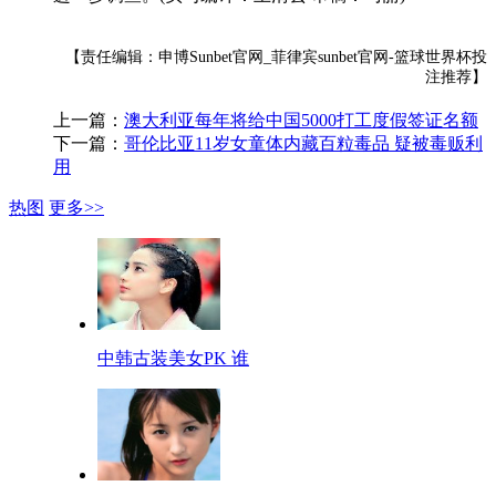
【责任编辑：申博Sunbet官网_菲律宾sunbet官网-篮球世界杯投
注推荐】
上一篇：
澳大利亚每年将给中国5000打工度假签证名额
下一篇：
哥伦比亚11岁女童体内藏百粒毒品 疑被毒贩利
用
热图
更多>>
中韩古装美女PK 谁