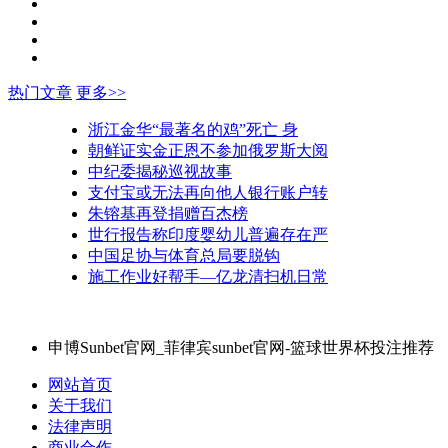
热门文章
更多>>
浙江金华“最著名的鸡”死亡 身
朝鲜证实金正恩不参加俄罗斯大阅
中纪委揭秘巡视故事
支付宝或无法再向他人银行账户转
朱镕基再登捐赠百杰榜
世行报告称印度婴幼儿普遍存在严
中国足协与体育总局要脱钩
施工作业好帮手—亿龙清扫机日常
申博Sunbet官网_菲律宾sunbet官网-篮球世界杯投注推荐
网站首页
关于我们
法律声明
商业合作