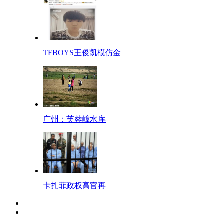
TFBOYS王俊凯模仿金
广州：芙蓉嶂水库
卡扎菲政权高官再