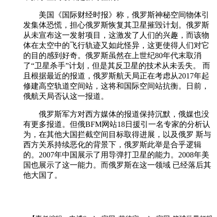
美国《国际财经时报》称，俄罗斯神秘空间物体引
发集体恐慌，担心俄罗斯恢复其卫星摧毁计划。俄罗斯
从未宣布这一发射项目，这激发了人们的兴趣，而该物
体在太空中的飞行轨迹又如此怪异，这更使得人们对它
的目的感到好奇。俄罗斯虽然在上世纪80年代末取消
了“卫星杀手”计划，但是其反卫星的技术从未丢失。 而
且根据最近的报道，俄罗斯航天局正在考虑从2017年起
修建高空轨道空间站，这将和国际空间站抗衡。日前，
俄航天局否认这一报道。
俄罗斯军方对西方媒体的报道保持沉默，俄媒也没
有更多报道。但俄BFM网站18日援引一名专家的分析认
为，在其他大国拦截空间目标取得进展，以及俄罗 斯与
西方关系持续恶化的背景下，俄罗斯此举是合乎逻辑
的。2007年中国展示了用导弹打卫星的能力。2008年美
国也展示了这一能力。而俄罗斯在这一领域 已经落后其
他大国了。