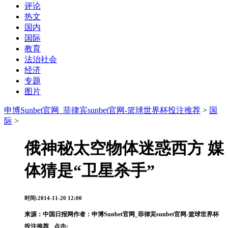
评论
热文
国内
国际
教育
法治社会
经济
专题
图片
申博Sunbet官网_菲律宾sunbet官网-篮球世界杯投注推荐
>
国
际
>
俄神秘太空物体迷惑西方 媒
体猜是“卫星杀手”
时间:2014-11-20 12:00
来源：
中国日报网
作者：申博Sunbet官网_菲律宾sunbet官网-篮球世界杯
投注推荐
点击: