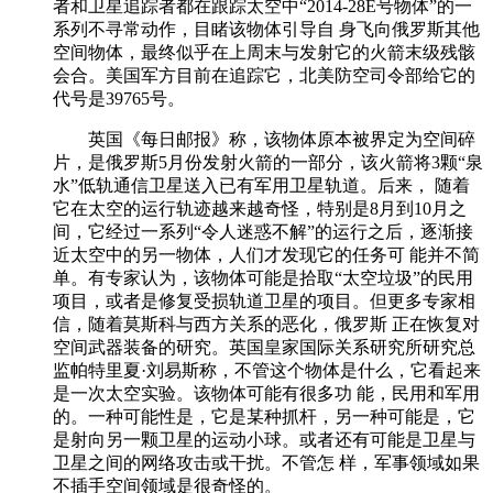
者和卫星追踪者都在跟踪太空中“2014-28E号物体”的一
系列不寻常动作，目睹该物体引导自 身飞向俄罗斯其他
空间物体，最终似乎在上周末与发射它的火箭末级残骸
会合。美国军方目前在追踪它，北美防空司令部给它的
代号是39765号。
英国《每日邮报》称，该物体原本被界定为空间碎
片，是俄罗斯5月份发射火箭的一部分，该火箭将3颗“泉
水”低轨通信卫星送入已有军用卫星轨道。后来， 随着
它在太空的运行轨迹越来越奇怪，特别是8月到10月之
间，它经过一系列“令人迷惑不解”的运行之后，逐渐接
近太空中的另一物体，人们才发现它的任务可 能并不简
单。有专家认为，该物体可能是拾取“太空垃圾”的民用
项目，或者是修复受损轨道卫星的项目。但更多专家相
信，随着莫斯科与西方关系的恶化，俄罗斯 正在恢复对
空间武器装备的研究。英国皇家国际关系研究所研究总
监帕特里夏·刘易斯称，不管这个物体是什么，它看起来
是一次太空实验。该物体可能有很多功 能，民用和军用
的。一种可能性是，它是某种抓杆，另一种可能是，它
是射向另一颗卫星的运动小球。或者还有可能是卫星与
卫星之间的网络攻击或干扰。不管怎 样，军事领域如果
不插手空间领域是很奇怪的。