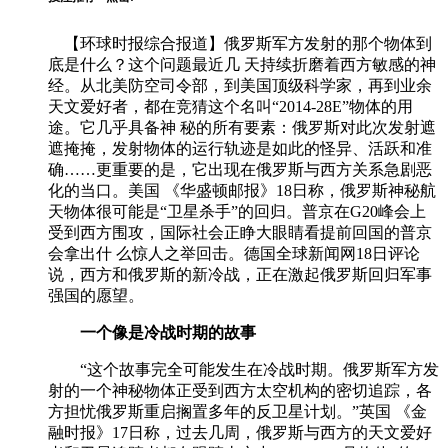
【环球时报综合报道】俄罗斯军方发射的那个物体到
底是什么？这个问题最近几 天持续折磨着西方敏感的神
经。从北美防空司令部，到美国顶级科学家，再到业余
天文爱好者，都在竞猜这个名叫“2014-28E”物体的用
途。它几乎具备神 秘的所有要素：俄罗斯对此次发射遮
遮掩掩，发射物体的运行轨迹是如此的怪异、活跃和准
确……更重要的是，它出现在俄罗斯与西方关系急剧恶
化的当口。美国 《华盛顿邮报》18日称，俄罗斯神秘航
天物体很可能是“卫星杀手”的回归。普京在G20峰会上
受到西方围攻，国际社会正睁大眼睛看提前回国的普京
会拿出什 么惊人之举回击。德国全球新闻网18日评论
说，西方和俄罗斯的新冷战，正在激起俄罗斯回归军事
强国的愿望。
一个像是冷战时期的故事
“这个故事完全可能发生在冷战时期。俄罗斯军方发
射的一个神秘物体正受到西方太空机构的密切追踪，各
方担忧俄罗斯重启搁置多年的反卫星计划。”英国 《金
融时报》17日称，过去几周，俄罗斯与西方的天文爱好