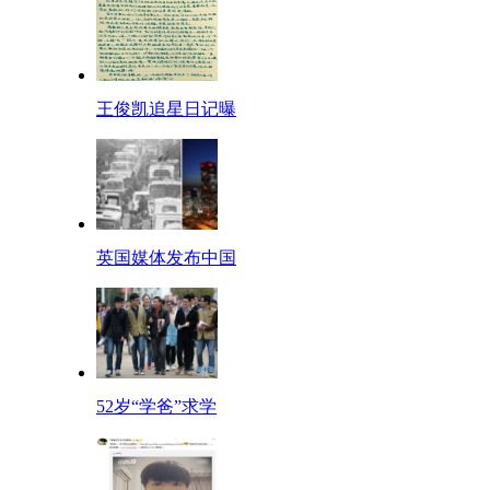
王俊凯追星日记曝
英国媒体发布中国
52岁“学爸”求学